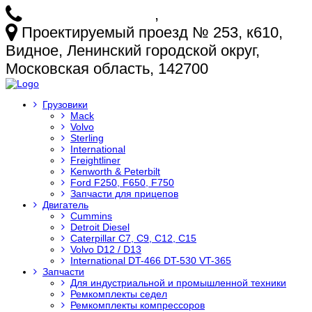
+7 (925) 772-25-73
,
+7 (925) 499-20-29
Проектируемый проезд № 253, к610,
Видное, Ленинский городской округ,
Московская область, 142700
Грузовики
Mack
Volvo
Sterling
International
Freightliner
Kenworth & Peterbilt
Ford F250, F650, F750
Запчасти для прицепов
Двигатель
Cummins
Detroit Diesel
Caterpillar C7, C9, C12, C15
Volvo D12 / D13
International DT-466 DT-530 VT-365
Запчасти
Для индустриальной и промышленной техники
Ремкомплекты седел
Ремкомплекты компрессоров