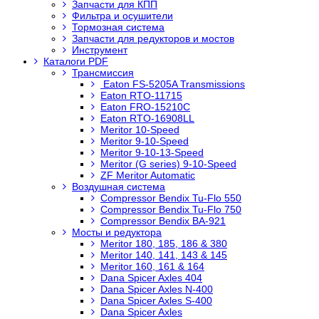
Запчасти для КПП
Фильтра и осушители
Тормозная система
Запчасти для редукторов и мостов
Инструмент
Каталоги PDF
Трансмиссия
Eaton FS-5205A Transmissions
Eaton RTO-11715
Eaton FRO-15210C
Eaton RTO-16908LL
Meritor 10-Speed
Meritor 9-10-Speed
Meritor 9-10-13-Speed
Meritor (G series) 9-10-Speed
ZF Meritor Automatic
Воздушная система
Compressor Bendix Tu-Flo 550
Compressor Bendix Tu-Flo 750
Compressor Bendix BA-921
Мосты и редуктора
Meritor 180, 185, 186 & 380
Meritor 140, 141, 143 & 145
Meritor 160, 161 & 164
Dana Spicer Axles 404
Dana Spicer Axles N-400
Dana Spicer Axles S-400
Dana Spicer Axles