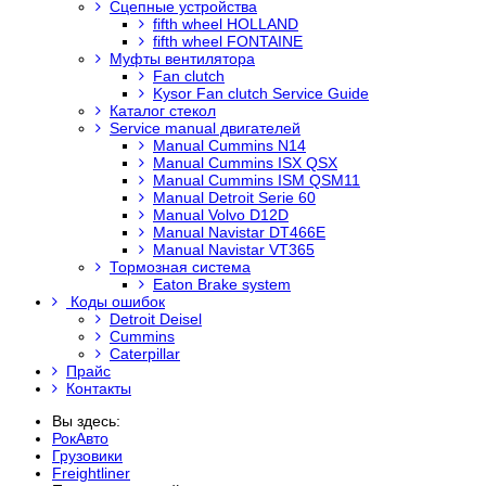
Сцепные устройства
fifth wheel HOLLAND
fifth wheel FONTAINE
Муфты вентилятора
Fan clutch
Kysor Fan clutch Service Guide
Каталог стекол
Service manual двигателей
Manual Cummins N14
Manual Cummins ISX QSX
Manual Cummins ISM QSM11
Manual Detroit Serie 60
Manual Volvo D12D
Manual Navistar DT466E
Manual Navistar VT365
Тормозная система
Eaton Brake system
Коды ошибок
Detroit Deisel
Cummins
Caterpillar
Прайс
Контакты
Вы здесь:
РокАвто
Грузовики
Freightliner