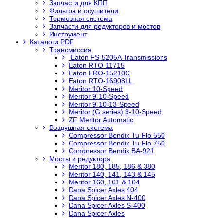
Запчасти для КПП
Фильтра и осушители
Тормозная система
Запчасти для редукторов и мостов
Инструмент
Каталоги PDF
Трансмиссия
Eaton FS-5205A Transmissions
Eaton RTO-11715
Eaton FRO-15210C
Eaton RTO-16908LL
Meritor 10-Speed
Meritor 9-10-Speed
Meritor 9-10-13-Speed
Meritor (G series) 9-10-Speed
ZF Meritor Automatic
Воздушная система
Compressor Bendix Tu-Flo 550
Compressor Bendix Tu-Flo 750
Compressor Bendix BA-921
Мосты и редуктора
Meritor 180, 185, 186 & 380
Meritor 140, 141, 143 & 145
Meritor 160, 161 & 164
Dana Spicer Axles 404
Dana Spicer Axles N-400
Dana Spicer Axles S-400
Dana Spicer Axles