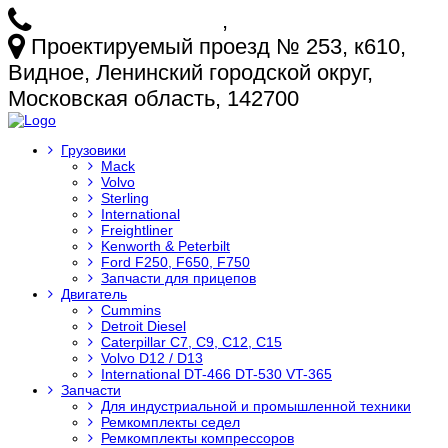
+7 (925) 772-25-73
,
+7 (925) 499-20-29
Проектируемый проезд № 253, к610,
Видное, Ленинский городской округ,
Московская область, 142700
Грузовики
Mack
Volvo
Sterling
International
Freightliner
Kenworth & Peterbilt
Ford F250, F650, F750
Запчасти для прицепов
Двигатель
Cummins
Detroit Diesel
Caterpillar C7, C9, C12, C15
Volvo D12 / D13
International DT-466 DT-530 VT-365
Запчасти
Для индустриальной и промышленной техники
Ремкомплекты седел
Ремкомплекты компрессоров