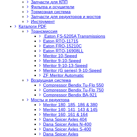
Запчасти для КПП
Фильтра и осушители
Тормозная система
Запчасти для редукторов и мостов
Инструмент
Каталоги PDF
Трансмиссия
Eaton FS-5205A Transmissions
Eaton RTO-11715
Eaton FRO-15210C
Eaton RTO-16908LL
Meritor 10-Speed
Meritor 9-10-Speed
Meritor 9-10-13-Speed
Meritor (G series) 9-10-Speed
ZF Meritor Automatic
Воздушная система
Compressor Bendix Tu-Flo 550
Compressor Bendix Tu-Flo 750
Compressor Bendix BA-921
Мосты и редуктора
Meritor 180, 185, 186 & 380
Meritor 140, 141, 143 & 145
Meritor 160, 161 & 164
Dana Spicer Axles 404
Dana Spicer Axles N-400
Dana Spicer Axles S-400
Dana Spicer Axles