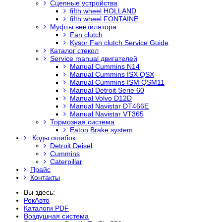
Сцепные устройства
fifth wheel HOLLAND
fifth wheel FONTAINE
Муфты вентилятора
Fan clutch
Kysor Fan clutch Service Guide
Каталог стекол
Service manual двигателей
Manual Cummins N14
Manual Cummins ISX QSX
Manual Cummins ISM QSM11
Manual Detroit Serie 60
Manual Volvo D12D
Manual Navistar DT466E
Manual Navistar VT365
Тормозная система
Eaton Brake system
Коды ошибок
Detroit Deisel
Cummins
Caterpillar
Прайс
Контакты
Вы здесь:
РокАвто
Каталоги PDF
Воздушная система