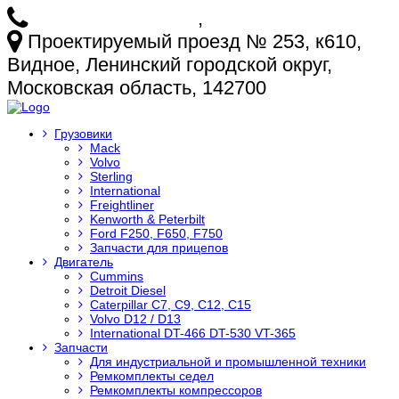
+7 (925) 772-25-73
,
+7 (925) 499-20-29
Проектируемый проезд № 253, к610,
Видное, Ленинский городской округ,
Московская область, 142700
Грузовики
Mack
Volvo
Sterling
International
Freightliner
Kenworth & Peterbilt
Ford F250, F650, F750
Запчасти для прицепов
Двигатель
Cummins
Detroit Diesel
Caterpillar C7, C9, C12, C15
Volvo D12 / D13
International DT-466 DT-530 VT-365
Запчасти
Для индустриальной и промышленной техники
Ремкомплекты седел
Ремкомплекты компрессоров