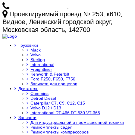
+7 (925) 772-25-73
,
+7 (925) 499-20-29
Проектируемый проезд № 253, к610,
Видное, Ленинский городской округ,
Московская область, 142700
Грузовики
Mack
Volvo
Sterling
International
Freightliner
Kenworth & Peterbilt
Ford F250, F650, F750
Запчасти для прицепов
Двигатель
Cummins
Detroit Diesel
Caterpillar C7, C9, C12, C15
Volvo D12 / D13
International DT-466 DT-530 VT-365
Запчасти
Для индустриальной и промышленной техники
Ремкомплекты седел
Ремкомплекты компрессоров