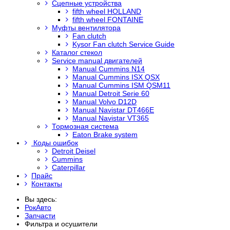
Сцепные устройства
fifth wheel HOLLAND
fifth wheel FONTAINE
Муфты вентилятора
Fan clutch
Kysor Fan clutch Service Guide
Каталог стекол
Service manual двигателей
Manual Cummins N14
Manual Cummins ISX QSX
Manual Cummins ISM QSM11
Manual Detroit Serie 60
Manual Volvo D12D
Manual Navistar DT466E
Manual Navistar VT365
Тормозная система
Eaton Brake system
Коды ошибок
Detroit Deisel
Cummins
Caterpillar
Прайс
Контакты
Вы здесь:
РокАвто
Запчасти
Фильтра и осушители