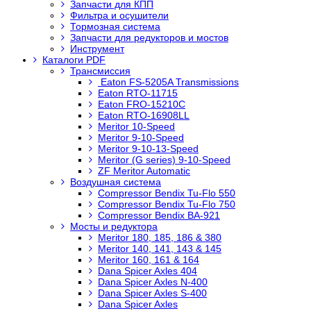
Запчасти для КПП
Фильтра и осушители
Тормозная система
Запчасти для редукторов и мостов
Инструмент
Каталоги PDF
Трансмиссия
Eaton FS-5205A Transmissions
Eaton RTO-11715
Eaton FRO-15210C
Eaton RTO-16908LL
Meritor 10-Speed
Meritor 9-10-Speed
Meritor 9-10-13-Speed
Meritor (G series) 9-10-Speed
ZF Meritor Automatic
Воздушная система
Compressor Bendix Tu-Flo 550
Compressor Bendix Tu-Flo 750
Compressor Bendix BA-921
Мосты и редуктора
Meritor 180, 185, 186 & 380
Meritor 140, 141, 143 & 145
Meritor 160, 161 & 164
Dana Spicer Axles 404
Dana Spicer Axles N-400
Dana Spicer Axles S-400
Dana Spicer Axles