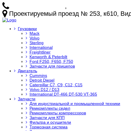
+7 (925) 772-25-73
,
+7 (925) 499-20-29
Проектируемый проезд № 253, к610, Видн
Грузовики
Mack
Volvo
Sterling
International
Freightliner
Kenworth & Peterbilt
Ford F250, F650, F750
Запчасти для прицепов
Двигатель
Cummins
Detroit Diesel
Caterpillar C7, C9, C12, C15
Volvo D12 / D13
International DT-466 DT-530 VT-365
Запчасти
Для индустриальной и промышленной техники
Ремкомплекты седел
Ремкомплекты компрессоров
Запчасти для КПП
Фильтра и осушители
Тормозная система