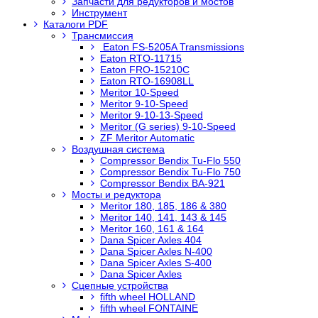
Запчасти для редукторов и мостов
Инструмент
Каталоги PDF
Трансмиссия
Eaton FS-5205A Transmissions
Eaton RTO-11715
Eaton FRO-15210C
Eaton RTO-16908LL
Meritor 10-Speed
Meritor 9-10-Speed
Meritor 9-10-13-Speed
Meritor (G series) 9-10-Speed
ZF Meritor Automatic
Воздушная система
Compressor Bendix Tu-Flo 550
Compressor Bendix Tu-Flo 750
Compressor Bendix BA-921
Мосты и редуктора
Meritor 180, 185, 186 & 380
Meritor 140, 141, 143 & 145
Meritor 160, 161 & 164
Dana Spicer Axles 404
Dana Spicer Axles N-400
Dana Spicer Axles S-400
Dana Spicer Axles
Сцепные устройства
fifth wheel HOLLAND
fifth wheel FONTAINE