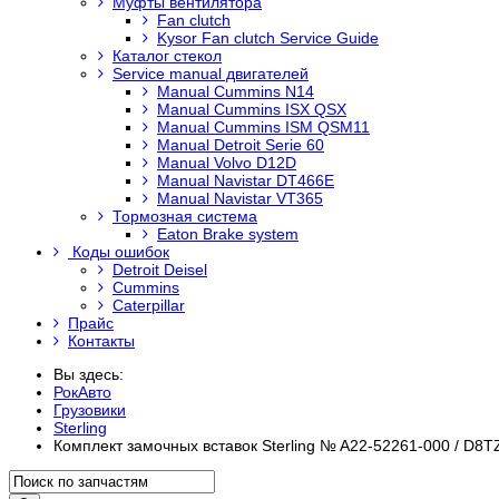
Муфты вентилятора
Fan clutch
Kysor Fan clutch Service Guide
Каталог стекол
Service manual двигателей
Manual Cummins N14
Manual Cummins ISX QSX
Manual Cummins ISM QSM11
Manual Detroit Serie 60
Manual Volvo D12D
Manual Navistar DT466E
Manual Navistar VT365
Тормозная система
Eaton Brake system
Коды ошибок
Detroit Deisel
Cummins
Caterpillar
Прайс
Контакты
Вы здесь:
РокАвто
Грузовики
Sterling
Комплект замочных вставок Sterling № A22-52261-000 / D8