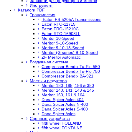
Запчасти для редукторов и мостов
Инструмент
Каталоги PDF
Трансмиссия
Eaton FS-5205A Transmissions
Eaton RTO-11715
Eaton FRO-15210C
Eaton RTO-16908LL
Meritor 10-Speed
Meritor 9-10-Speed
Meritor 9-10-13-Speed
Meritor (G series) 9-10-Speed
ZF Meritor Automatic
Воздушная система
Compressor Bendix Tu-Flo 550
Compressor Bendix Tu-Flo 750
Compressor Bendix BA-921
Мосты и редуктора
Meritor 180, 185, 186 & 380
Meritor 140, 141, 143 & 145
Meritor 160, 161 & 164
Dana Spicer Axles 404
Dana Spicer Axles N-400
Dana Spicer Axles S-400
Dana Spicer Axles
Сцепные устройства
fifth wheel HOLLAND
fifth wheel FONTAINE