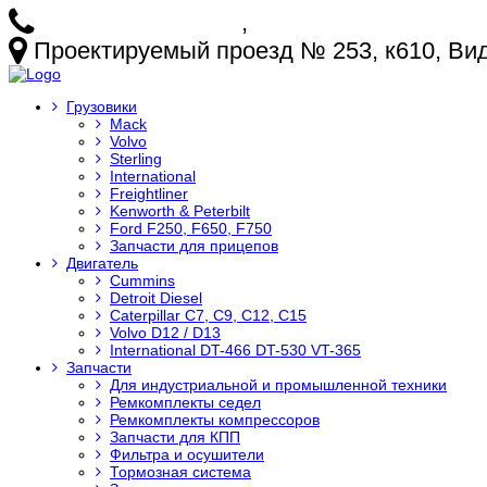
+7 (925) 772-25-73
,
+7 (925) 499-20-29
Проектируемый проезд № 253, к610, Видн
Грузовики
Mack
Volvo
Sterling
International
Freightliner
Kenworth & Peterbilt
Ford F250, F650, F750
Запчасти для прицепов
Двигатель
Cummins
Detroit Diesel
Caterpillar C7, C9, C12, C15
Volvo D12 / D13
International DT-466 DT-530 VT-365
Запчасти
Для индустриальной и промышленной техники
Ремкомплекты седел
Ремкомплекты компрессоров
Запчасти для КПП
Фильтра и осушители
Тормозная система