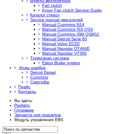
Муфты вентилятора
Fan clutch
Kysor Fan clutch Service Guide
Каталог стекол
Service manual двигателей
Manual Cummins N14
Manual Cummins ISX QSX
Manual Cummins ISM QSM11
Manual Detroit Serie 60
Manual Volvo D12D
Manual Navistar DT466E
Manual Navistar VT365
Тормозная система
Eaton Brake system
Коды ошибок
Detroit Deisel
Cummins
Caterpillar
Прайс
Контакты
Вы здесь:
РокАвто
Грузовики
Запчасти для прицепов
Модуль управления EBS