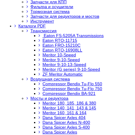
Запчасти для КПП
Фильтра и осушители
Тормозная система
Запчасти для редукторов и мостов
Инструмент
Каталоги PDF
Трансмиссия
Eaton FS-5205A Transmissions
Eaton RTO-11715
Eaton FRO-15210C
Eaton RTO-16908LL
Meritor 10-Speed
Meritor 9-10-Speed
Meritor 9-10-13-Speed
Meritor (G series) 9-10-Speed
ZF Meritor Automatic
Воздушная система
Compressor Bendix Tu-Flo 550
Compressor Bendix Tu-Flo 750
Compressor Bendix BA-921
Мосты и редуктора
Meritor 180, 185, 186 & 380
Meritor 140, 141, 143 & 145
Meritor 160, 161 & 164
Dana Spicer Axles 404
Dana Spicer Axles N-400
Dana Spicer Axles S-400
Dana Spicer Axles