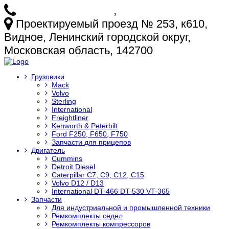
+7 (925) 772-25-73
,
+7 (925) 499-20-29
Проектируемый проезд № 253, к610,
Видное, Ленинский городской округ,
Московская область, 142700
Грузовики
Mack
Volvo
Sterling
International
Freightliner
Kenworth & Peterbilt
Ford F250, F650, F750
Запчасти для прицепов
Двигатель
Cummins
Detroit Diesel
Caterpillar C7, C9, C12, C15
Volvo D12 / D13
International DT-466 DT-530 VT-365
Запчасти
Для индустриальной и промышленной техники
Ремкомплекты седел
Ремкомплекты компрессоров