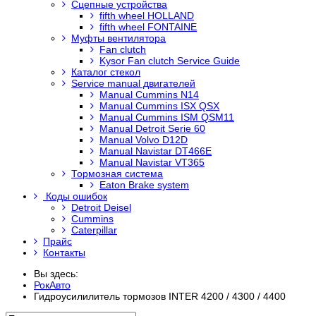
Сцепные устройства
fifth wheel HOLLAND
fifth wheel FONTAINE
Муфты вентилятора
Fan clutch
Kysor Fan clutch Service Guide
Каталог стекол
Service manual двигателей
Manual Cummins N14
Manual Cummins ISX QSX
Manual Cummins ISM QSM11
Manual Detroit Serie 60
Manual Volvo D12D
Manual Navistar DT466E
Manual Navistar VT365
Тормозная система
Eaton Brake system
Коды ошибок
Detroit Deisel
Cummins
Caterpillar
Прайс
Контакты
Вы здесь:
РокАвто
Гидроусилилитель тормозов INTER 4200 / 4300 / 4400