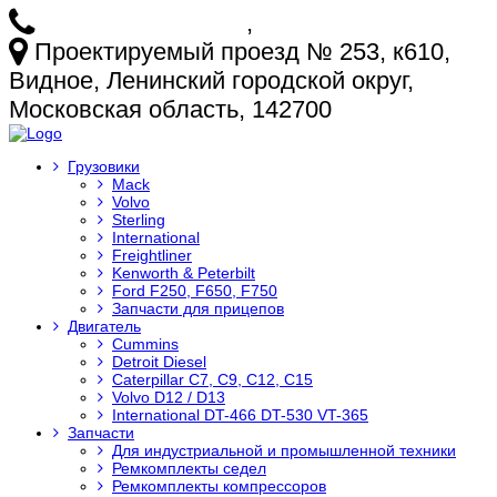
+7 (925) 772-25-73
,
+7 (925) 499-20-29
Проектируемый проезд № 253, к610,
Видное, Ленинский городской округ,
Московская область, 142700
Грузовики
Mack
Volvo
Sterling
International
Freightliner
Kenworth & Peterbilt
Ford F250, F650, F750
Запчасти для прицепов
Двигатель
Cummins
Detroit Diesel
Caterpillar C7, C9, C12, C15
Volvo D12 / D13
International DT-466 DT-530 VT-365
Запчасти
Для индустриальной и промышленной техники
Ремкомплекты седел
Ремкомплекты компрессоров