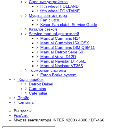
Сцепные устройства
fifth wheel HOLLAND
fifth wheel FONTAINE
Муфты вентилятора
Fan clutch
Kysor Fan clutch Service Guide
Каталог стекол
Service manual двигателей
Manual Cummins N14
Manual Cummins ISX QSX
Manual Cummins ISM QSM11
Manual Detroit Serie 60
Manual Volvo D12D
Manual Navistar DT466E
Manual Navistar VT365
Тормозная система
Eaton Brake system
Коды ошибок
Detroit Deisel
Cummins
Caterpillar
Прайс
Контакты
Вы здесь:
РокАвто
Муфта вентилятора INTER 4200 / 4300 / DT-466