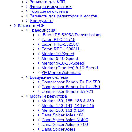
Запчасти для КПП
Фильтра и осушители
Тормозная система
Запчасти для редукторов и мостов
Инструмент
Каталоги PDF
Трансмиссия
Eaton FS-5205A Transmissions
Eaton RTO-11715
Eaton FRO-15210C
Eaton RTO-16908LL
Meritor 10-Speed
Meritor 9-10-Speed
Meritor 9-10-13-Speed
Meritor (G series) 9-10-Speed
ZF Meritor Automatic
Воздушная система
Compressor Bendix Tu-Flo 550
Compressor Bendix Tu-Flo 750
Compressor Bendix BA-921
Мосты и редуктора
Meritor 180, 185, 186 & 380
Meritor 140, 141, 143 & 145
Meritor 160, 161 & 164
Dana Spicer Axles 404
Dana Spicer Axles N-400
Dana Spicer Axles S-400
Dana Spicer Axles